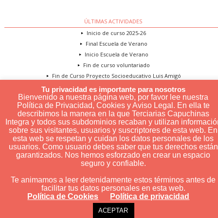
ÚLTIMAS ACTIVIDADES
Inicio de curso 2025-26
Final Escuela de Verano
Inicio Escuela de Verano
Fin de curso voluntariado
Fin de Curso Proyecto Socioeducativo Luis Amigó
Tu privacidad es importante para nosotros
Bienvenido a nuestra página web, por favor lee nuestra
Política de Privacidad, Cookies y Aviso Legal. En ella te
PRIVACIDAD Y COOKIES
describimos la manera en la que Terciarias Capuchinas
Aviso legal
Integra y todos sus subdominios recaban y utilizan informació
Política de Cookies
sobre sus visitantes, usuarios y suscriptores de esta web. En
esta web se respetan y cuidan los datos personales de los
usuarios. Como usuario debes saber que tus derechos están
Powered by
Trígono Comunicación
garantizados. Nos hemos esforzado en crear un espacio
seguro y confiable.
Te animamos a leer detenidamente estos términos antes de
facilitar tus datos personales en esta web.
Política de Cookies
Política de privacidad
ACEPTAR