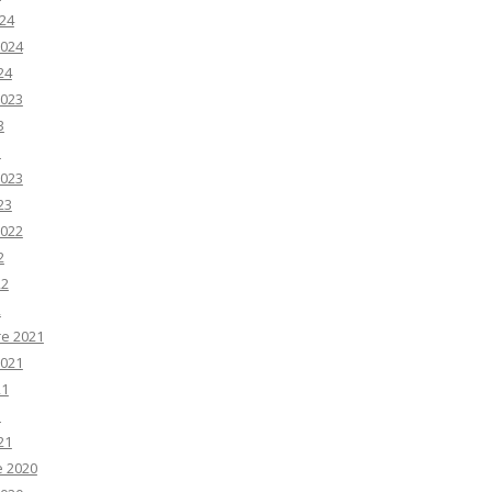
24
2024
24
2023
3
3
2023
23
2022
2
22
2
e 2021
2021
21
1
21
e 2020