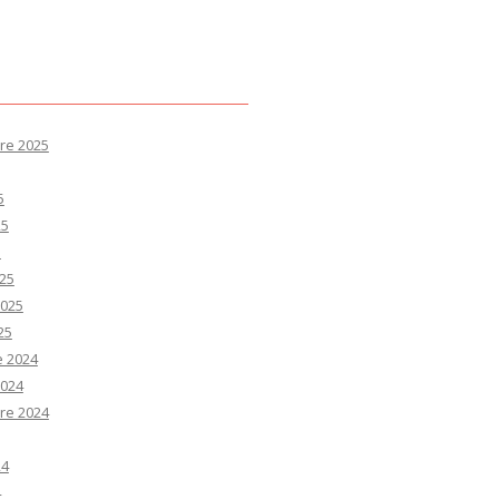
re 2025
5
25
5
25
2025
25
e 2024
2024
re 2024
24
4