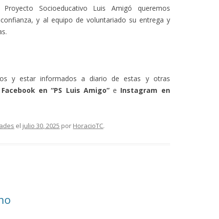
l Proyecto Socioeducativo Luis Amigó queremos
 confianza, y al equipo de voluntariado su entrega y
s.
os y estar informados a diario de estas y otras
e
Facebook en “PS Luis Amigo”
e
Instagram en
dades
el
julio 30, 2025
por
HoracioTC
.
ano