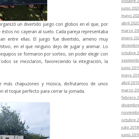
octubre 
junio 202
mayo 20
abril 202
 organizó un divertido juego con globos en el que, por
marzo 20
e éstos no cayeran al suelo. Cada pareja representaba
enero 20
ban entre ellas. El juego fue divertido, ameno muy
diciembr
itivo, en el que ninguno dejo de jugar y animar. Lo
octubre 
 equipos se formaron por sorteo, sin poder elegir con
septiemb
dos se mezclaron, favoreciendo la integración, la
junio 201
mayo 20
abril 201
e más chapuzones y música, disfrutamos de unos
marzo 20
n el toque perfecto para cerrar la jornada.
febrero 
diciembr
noviembr
octubre 
julio 2018
junio 201