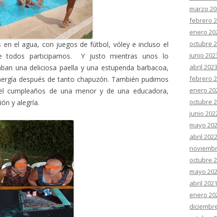
marzo 20
febrero 
enero 20
octubre 
en el agua, con juegos de fútbol, vóley e incluso el
junio 202
e todos participamos. Y justo mientras unos lo
abril 202
an una deliciosa paella y una estupenda barbacoa,
febrero 
nergía después de tanto chapuzón. También pudimos
enero 20
a el cumpleaños de una menor y de una educadora,
octubre 
n y alegría.
junio 202
mayo 20
abril 202
noviembr
octubre 
mayo 20
abril 202
enero 20
diciembr