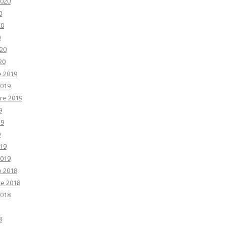
2020
0
20
0
20
20
e 2019
2019
re 2019
9
19
9
19
2019
e 2018
e 2018
2018
8