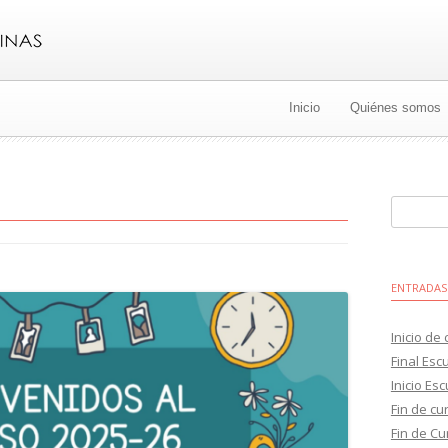
Ir
al
Inicio
Quiénes somos
contenido
Buscar:
ENTRADAS
Inicio de
Final Esc
Inicio Es
Fin de cu
Fin de Cu