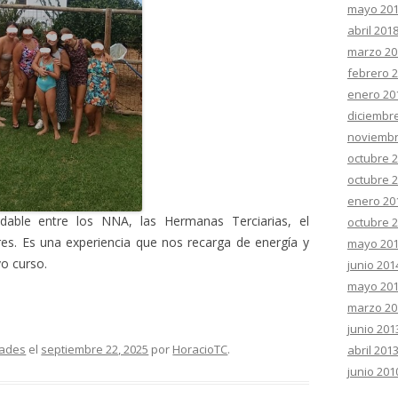
mayo 20
abril 201
marzo 20
febrero 
enero 20
diciembr
noviembr
octubre 
octubre 
enero 20
idable entre los NNA, las Hermanas Terciarias, el
octubre 
es. Es una experiencia que nos recarga de energía y
mayo 20
o curso.
junio 201
mayo 20
marzo 20
junio 201
dades
el
septiembre 22, 2025
por
HoracioTC
.
abril 201
junio 201