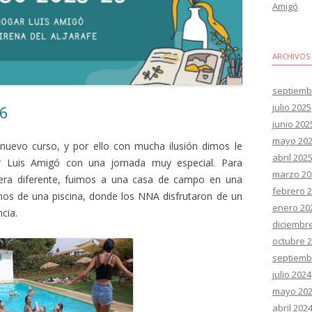
Amigó
ARCHIVOS
septiemb
julio 2025
26
junio 202
mayo 20
uevo curso, y por ello con mucha ilusión dimos le
abril 202
r Luis Amigó con una jornada muy especial. Para
marzo 20
nera diferente, fuimos a una casa de campo en una
febrero 
amos de una piscina, donde los NNA disfrutaron de un
enero 20
ncia.
diciembr
octubre 
septiemb
julio 2024
mayo 20
abril 202