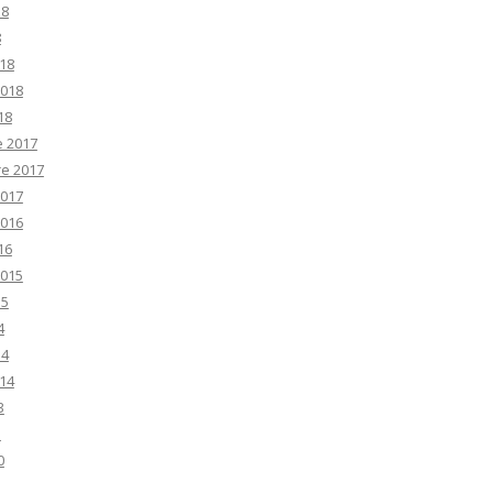
18
8
18
2018
18
e 2017
e 2017
2017
2016
16
2015
15
4
14
14
3
3
0