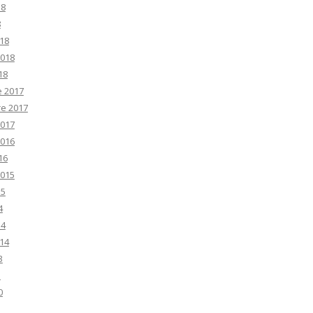
18
8
18
2018
18
e 2017
e 2017
2017
2016
16
2015
15
4
14
14
3
3
0