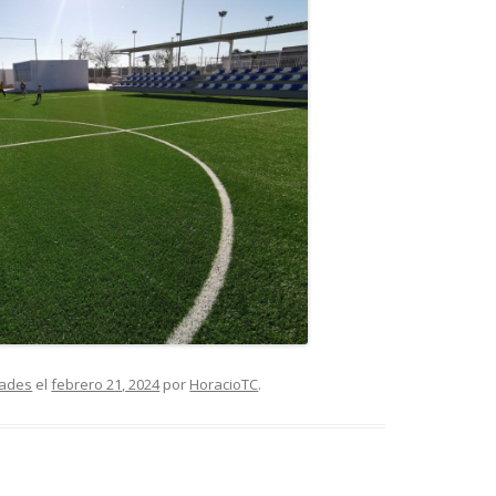
dades
el
febrero 21, 2024
por
HoracioTC
.