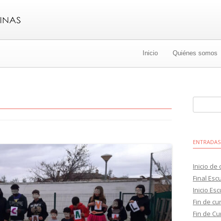
Ir
al
Inicio
Quiénes somos
contenido
Buscar:
ENTRADAS
Inicio de
Final Esc
Inicio Es
Fin de cu
Fin de Cu