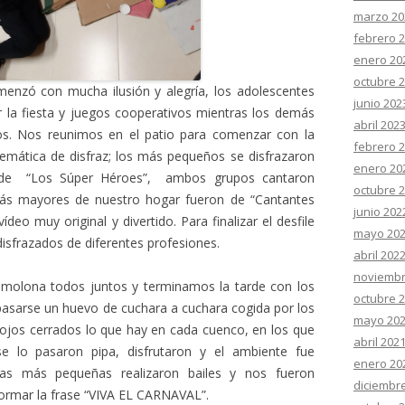
marzo 20
febrero 
enero 20
octubre 
menzó con mucha ilusión y alegría, los adolescentes
junio 202
 la fiesta y juegos cooperativos mientras los demás
abril 202
s. Nos reunimos en el patio para comenzar con la
febrero 
emática de disfraz; los más pequeños se disfrazaron
enero 20
s de “Los Súper Héroes”, ambos grupos cantaron
octubre 
más mayores de nuestro hogar fueron de “Cantantes
junio 202
eo muy original y divertido. Para finalizar el desfile
mayo 20
isfrazados de diferentes profesiones.
abril 202
noviembr
olona todos juntos y terminamos la tarde con los
octubre 
asarse un huevo de cuchara a cuchara cogida por los
mayo 20
os ojos cerrados lo que hay en cada cuenco, en los que
abril 202
se lo pasaron pipa, disfrutaron y el ambiente fue
enero 20
iñas más pequeñas realizaron bailes y nos fueron
diciembr
 formar la frase “VIVA EL CARNAVAL”.