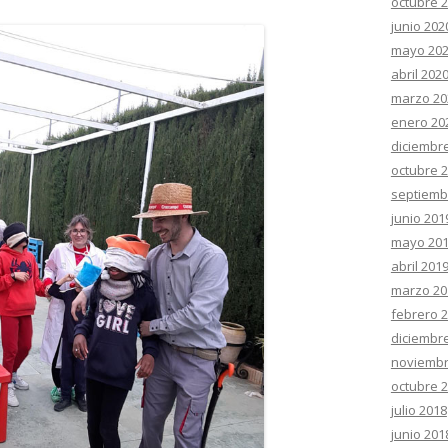
octubre 
junio 202
mayo 20
abril 202
marzo 20
enero 20
diciembr
octubre 
septiemb
junio 201
mayo 20
abril 201
marzo 20
febrero 
diciembr
noviembr
octubre 
julio 2018
junio 201