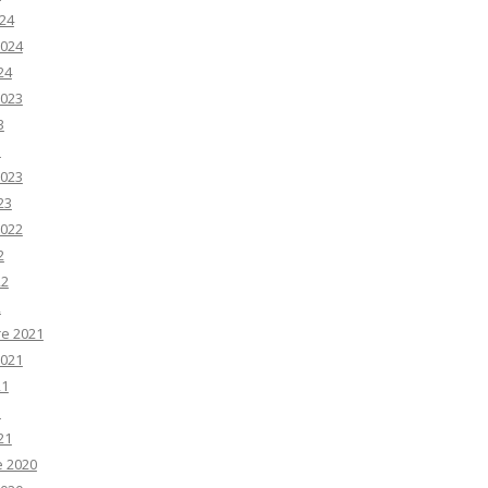
24
2024
24
2023
3
3
2023
23
2022
2
22
2
e 2021
2021
21
1
21
e 2020