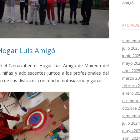
Amigó
ARCHIVOS
septiemb
julio 2025
Hogar Luis Amigó
junio 202
mayo 20
ó el Carnaval en el Hogar Luis Amigó de Mairena del
abril 202
s, niñas y adolescentes juntos a los profesionales del
marzo 20
ión de sus disfraces con mucho entusiasmo y ganas.
febrero 
enero 20
diciembr
octubre 
septiemb
julio 2024
mayo 20
abril 202