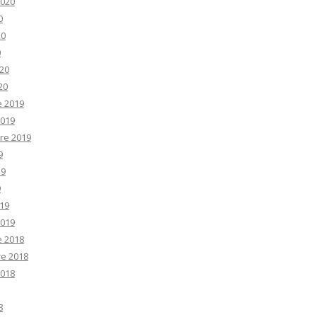
2020
0
20
0
20
20
e 2019
2019
re 2019
9
19
9
19
2019
e 2018
e 2018
2018
8