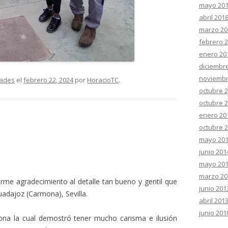
mayo 20
abril 201
marzo 20
febrero 
enero 20
diciembr
noviembr
dades
el
febrero 22, 2024
por
HoracioTC
.
octubre 
octubre 
enero 20
octubre 
mayo 20
junio 201
mayo 20
marzo 20
me agradecimiento al detalle tan bueno y gentil que
junio 201
adajoz (Carmona), Sevilla.
abril 201
junio 201
na la cual demostró tener mucho carisma e ilusión