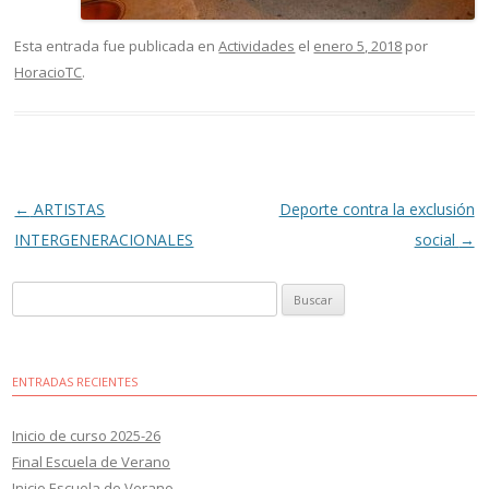
Esta entrada fue publicada en
Actividades
el
enero 5, 2018
por
HoracioTC
.
Navegación
←
ARTISTAS
Deporte contra la exclusión
de
INTERGENERACIONALES
social
→
entradas
Buscar:
ENTRADAS RECIENTES
Inicio de curso 2025-26
Final Escuela de Verano
Inicio Escuela de Verano