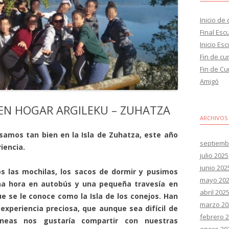
Inicio de
Final Esc
Inicio Es
Fin de cu
Fin de Cu
Amigó
 EN HOGAR ARGILEKU – ZUHATZA
ARCHIVOS
samos tan bien en la Isla de Zuhatza, este año
septiemb
iencia.
julio 2025
junio 202
s las mochilas, los sacos de dormir y pusimos
mayo 20
a hora en autobús y una pequeña travesía en
abril 202
 se le conoce como la Isla de los conejos. Han
marzo 20
 experiencia preciosa, que aunque sea difícil de
febrero 
neas nos gustaría compartir con nuestras