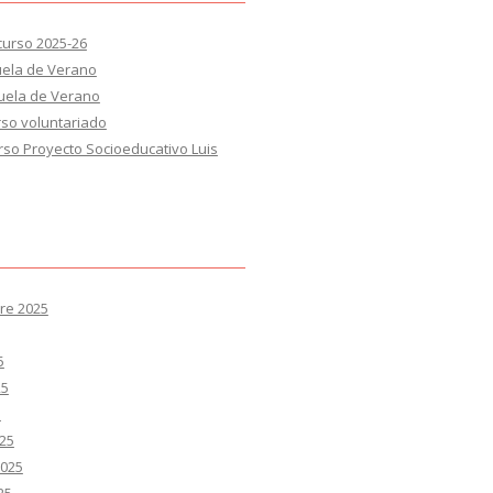
 curso 2025-26
uela de Verano
cuela de Verano
rso voluntariado
rso Proyecto Socioeducativo Luis
re 2025
5
25
5
25
2025