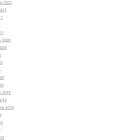
e 2021
2021
21
1
21
e 2020
2020
0
20
0
20
20
e 2019
2019
re 2019
9
19
9
19