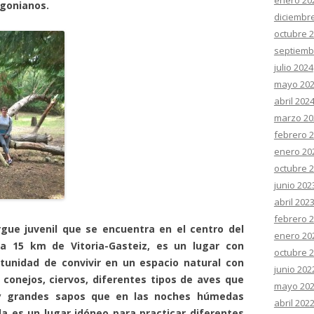
enero 20
gonianos.
diciembr
octubre 
septiemb
julio 2024
mayo 20
abril 202
marzo 20
febrero 
enero 20
octubre 
junio 202
abril 202
febrero 
venil que se encuentra en el centro del
enero 20
a 15 km de Vitoria-Gasteiz, es un lugar con
octubre 
tunidad de convivir en un espacio natural con
junio 202
conejos, ciervos, diferentes tipos de aves que
mayo 20
y grandes sapos que en las noches húmedas
abril 202
sla es un lugar idóneo para practicar diferentes