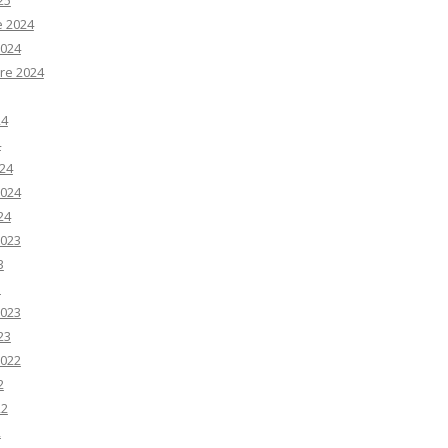
25
e 2024
2024
re 2024
24
4
24
2024
24
2023
3
3
2023
23
2022
2
22
2