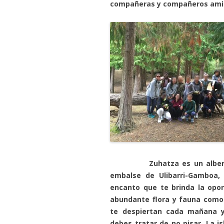
compañeras y compañeros ami
Zuhatza es un albergue ju
embalse de Ulibarri-Gamboa, 
encanto que te brinda la opor
abundante flora y fauna como 
te despiertan cada mañana 
debes tratar de no pisar. La i