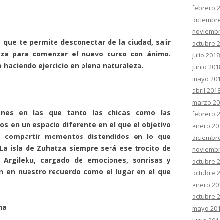
febrero 
diciembr
noviembr
 te permite desconectar de la ciudad, salir
octubre 
rza para comenzar el nuevo curso con ánimo.
julio 2018
haciendo ejercicio en plena naturaleza.
junio 201
mayo 20
abril 201
marzo 20
ones en las que tanto las chicas como las
febrero 
s en un espacio diferente en el que el objetivo
enero 20
o compartir momentos distendidos en lo que
diciembr
. La isla de Zuhatza siempre será ese trocito de
noviembr
r Argileku, cargado de emociones, sonrisas y
octubre 
n en nuestro recuerdo como el lugar en el que
octubre 
enero 20
octubre 
na
mayo 20