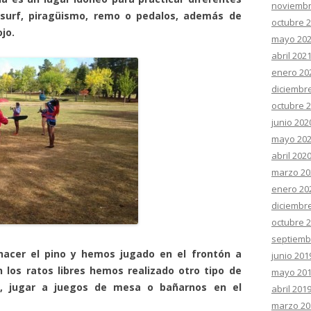
noviembr
surf, piragüismo, remo o pedalos, además de
octubre 
jo.
mayo 20
abril 202
enero 20
diciembr
octubre 
junio 202
mayo 20
abril 202
marzo 20
enero 20
diciembr
octubre 
septiemb
acer el pino y hemos jugado en el frontón a
junio 201
 los ratos libres hemos realizado otro tipo de
mayo 20
o, jugar a juegos de mesa o bañarnos en el
abril 201
marzo 20