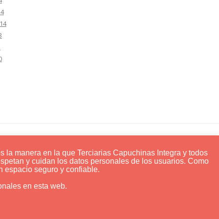
4
14
14
3
3
0
PRIVACIDAD Y COOKIES
Aviso legal
os la manera en la que Terciarias Capuchinas Integra y todos
respetan y cuidan los datos personales de los usuarios. Como
Política de Cookies
 espacio seguro y confiable.
onales en esta web.
tivo Luis Amigó