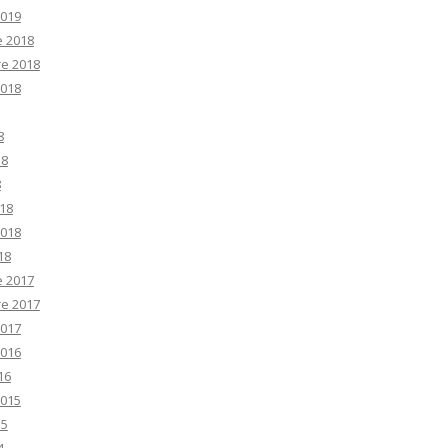
2019
e 2018
e 2018
2018
8
18
8
18
2018
18
e 2017
e 2017
2017
2016
16
2015
15