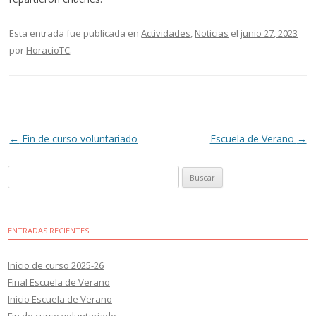
Esta entrada fue publicada en
Actividades
,
Noticias
el
junio 27, 2023
por
HoracioTC
.
Navegación
←
Fin de curso voluntariado
Escuela de Verano
→
de
Buscar:
entradas
ENTRADAS RECIENTES
Inicio de curso 2025-26
Final Escuela de Verano
Inicio Escuela de Verano
Fin de curso voluntariado