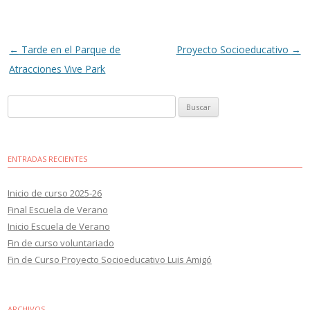
Navegación
←
Tarde en el Parque de
Proyecto Socioeducativo
→
de
Atracciones Vive Park
entradas
Buscar:
ENTRADAS RECIENTES
Inicio de curso 2025-26
Final Escuela de Verano
Inicio Escuela de Verano
Fin de curso voluntariado
Fin de Curso Proyecto Socioeducativo Luis Amigó
ARCHIVOS