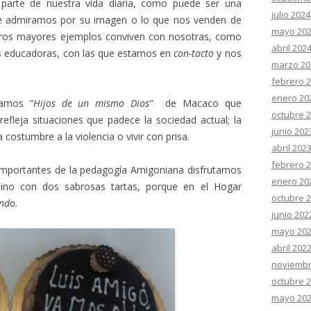
parte de nuestra vida diaria, como puede ser una
julio 2024
que admiramos por su imagen o lo que nos venden de
mayo 20
stros mayores ejemplos conviven con nosotras, como
abril 202
as educadoras, con las que estamos en
con-tacto
y nos
marzo 20
febrero 
enero 20
tamos “
Hijos de un mismo Dios”
de Macaco que
octubre 
efleja situaciones que padece la sociedad actual; la
junio 202
 costumbre a la violencia o vivir con prisa.
abril 202
febrero 
mportantes de la pedagogía Amigoniana disfrutamos
enero 20
ino con dos sabrosas tartas, porque en el Hogar
octubre 
ndo.
junio 202
mayo 20
abril 202
noviembr
octubre 
mayo 20