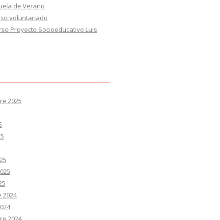
cuela de Verano
rso voluntariado
rso Proyecto Socioeducativo Luis
re 2025
5
25
5
25
2025
25
e 2024
2024
re 2024