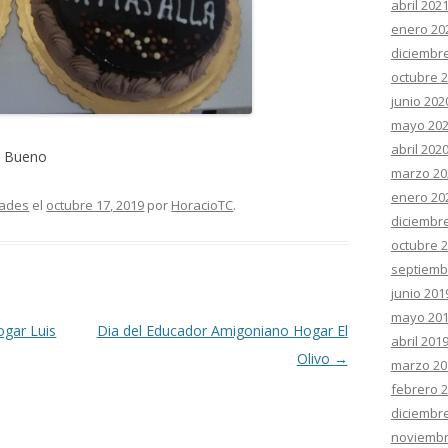
abril 202
enero 20
diciembr
octubre 
junio 202
mayo 20
abril 202
i Bueno
marzo 20
enero 20
dades
el
octubre 17, 2019
por
HoracioTC
.
diciembr
octubre 
septiemb
junio 201
mayo 20
gar Luis
Dia del Educador Amigoniano Hogar El
abril 201
Olivo
→
marzo 20
febrero 
diciembr
noviembr