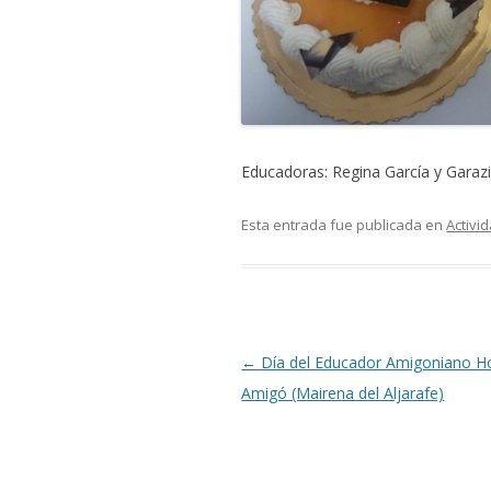
Educadoras: Regina García y Garaz
Esta entrada fue publicada en
Activi
Navegación
←
Día del Educador Amigoniano Ho
de
Amigó (Mairena del Aljarafe)
entradas