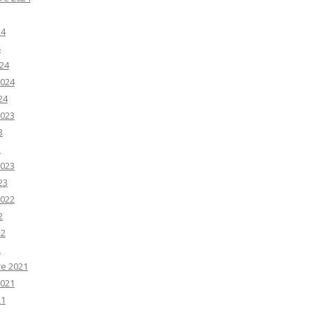
24
4
24
2024
24
2023
3
3
2023
23
2022
2
22
2
e 2021
2021
21