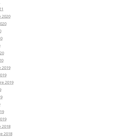
1
21
e 2020
2020
0
20
0
20
20
e 2019
2019
re 2019
9
19
9
19
2019
e 2018
e 2018