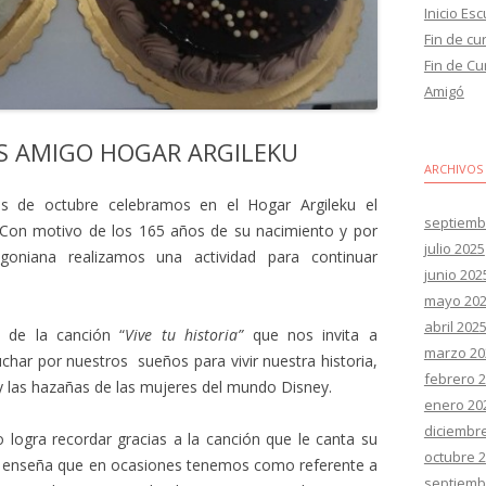
Inicio Es
Fin de cu
Fin de Cu
Amigó
IS AMIGO HOGAR ARGILEKU
ARCHIVOS
 de octubre celebramos en el Hogar Argileku el
septiemb
Con motivo de los 165 años de su nacimiento y por
julio 2025
goniana realizamos una actividad para continuar
junio 202
mayo 20
abril 202
 de la canción “
Vive tu historia”
que nos invita a
marzo 20
har por nuestros sueños para vivir nuestra historia,
febrero 
a y las hazañas de las mujeres del mundo Disney.
enero 20
diciembr
gra recordar gracias a la canción que le canta su
octubre 
os enseña que en ocasiones tenemos como referente a
septiemb