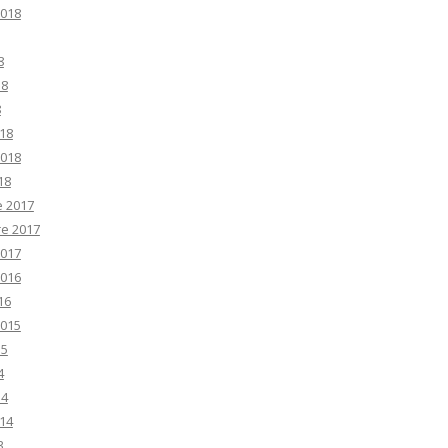
2018
8
18
8
18
2018
18
e 2017
e 2017
2017
2016
16
2015
15
4
14
14
3