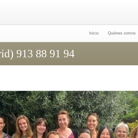
Ir
al
Inicio
Quiénes somos
contenido
id) 913 88 91 94